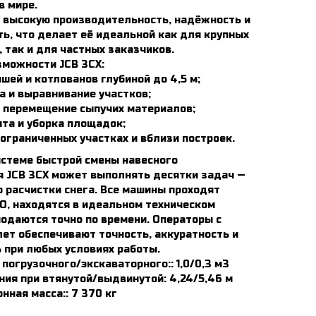
в мире.
 высокую производительность, надёжность и
ь, что делает её идеальной как для крупных
 так и для частных заказчиков.
зможности JCB 3CX:
шей и котлованов глубиной до 4,5 м;
а и выравнивание участков;
и перемещение сыпучих материалов;
нта и уборка площадок;
ограниченных участках и вблизи построек.
истеме быстрой смены навесного
я JCB 3CX может выполнять десятки задач —
о расчистки снега. Все машины проходят
О, находятся в идеальном техническом
подаются точно по времени. Операторы с
лет обеспечивают точность, аккуратность и
 при любых условиях работы.
погрузочного/экскаваторного:: 1,0/0,3 м3
ния при втянутой/выдвинутой: 4,24/5,46 м
нная масса:: 7 370 кг