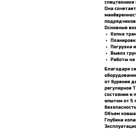
спецтехники 
Она сочетает
манёвренност
подрядчиков,
Основные во
Копка тран
Планировк
Погрузка 
Вывоз гру
Работы на 
Благодаря с
оборудовани
от бурения д
регулярное Т
состоянии и 
опытом от 5 
безопасность
Объем ковша 
Глубина копа
Эксплуатацио