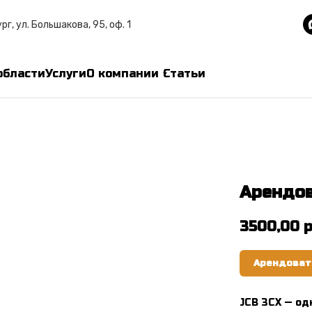
рг, ул. Большакова, 95, оф. 1
области
Услуги
О компании
Статьи
Арендов
3500,00
р
Арендоват
JCB 3CX — од