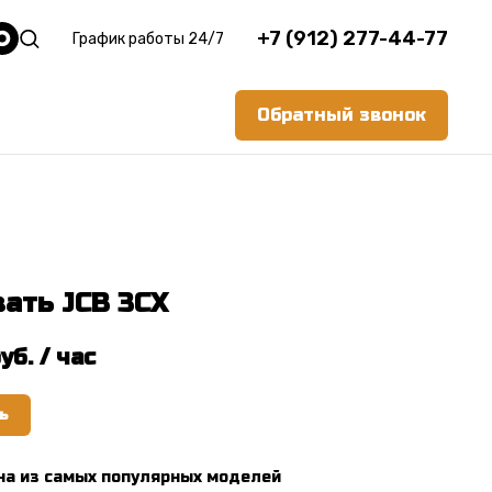
+7 (912) 277-44-77
График работы 24/7
Обратный звонок
ать JCB 3CX
уб. / час
ь
на из самых популярных моделей